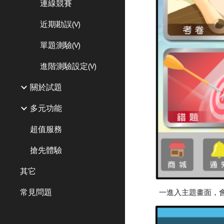
連線競賽
近期勘誤(V)
單題測驗(V)
進階測驗設定(V)
關於試題
多元功能
超值服務
搶先體驗
其它
常見問題
一進入主題畫面，