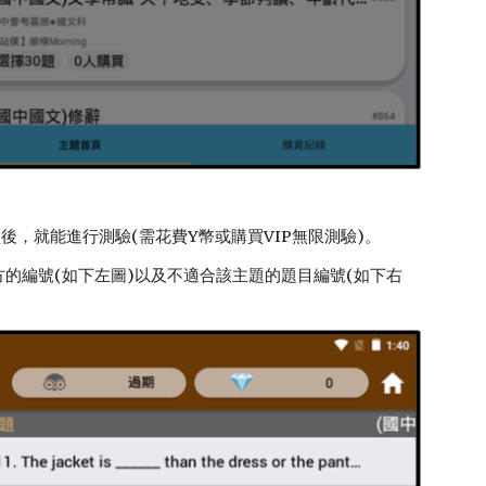
後，就能進行測驗(需花費Y幣或購買VIP無限測驗)。
的編號(如下左圖)以及不適合該主題的題目編號(如下右