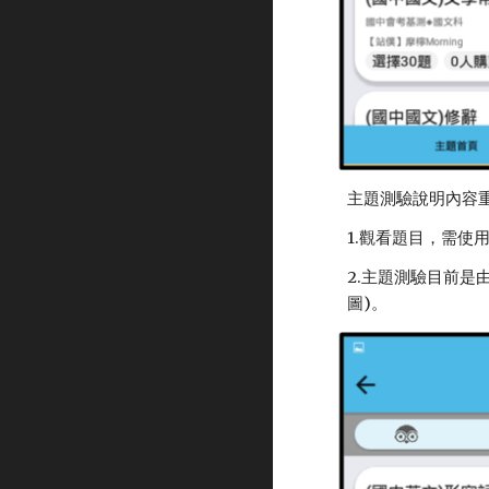
主題測驗說明內容
1.觀看題目，需使
2.主題測驗目前是
圖)。