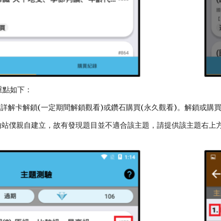
重點如下：
用詳解卡解鎖(一定期間解鎖觀看)或鑽石購買(永久觀看)。解鎖或購買
由站僕親自建立，故有發現題目並不適合該主題，請提供該主題右上方