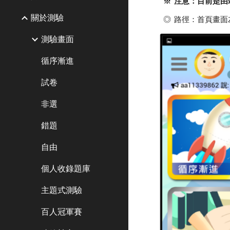
※ 注意
：目前是由
關於測驗
◎ 路徑：首頁畫
測驗畫面
循序漸進
試卷
非選
錯題
自由
個人收錄題庫
主題式測驗
百人冠軍賽