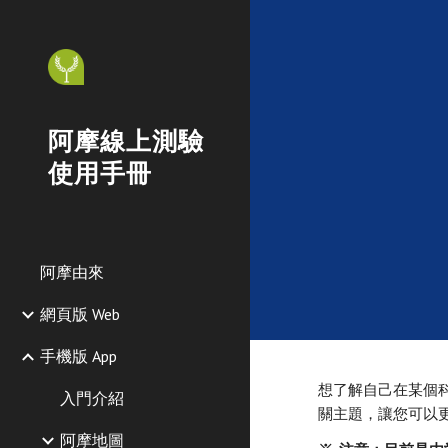
Sk
阿摩線上測驗
使用手冊
阿摩由來
網頁版 Web
手機版 App
想了解自己在某個
入門介紹
關主題，讓您可以
阿摩地圖